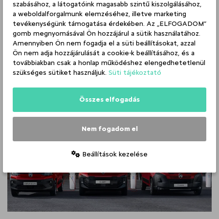
szabásához, a látogatóink magasabb szintű kiszolgálásához,
a weboldalforgalmunk elemzéséhez, illetve marketing
tevékenységünk támogatása érdekében. Az „ELFOGADOM”
gomb megnyomásával Ön hozzájárul a sütik használatához.
Amennyiben Ön nem fogadja el a süti beállításokat, azzal
Ön nem adja hozzájárulását a cookie-k beállításához, és a
továbbiakban csak a honlap működéshez elengedhetetlenül
szükséges sütiket használjuk.
Süti tájékoztató
Viseld a Citroen C3 színeit!
Összes elfogadás
Készleten lévő C3 modellek az Emil Frey-nél!
Nem fogadom el
Beállítások kezelése