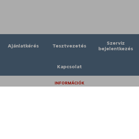
Szerviz
Ajánlatkérés
Tesztvezetés
bejelentkezés
Kapcsolat
INFORMÁCIÓK
Kapcsolat
Karrier